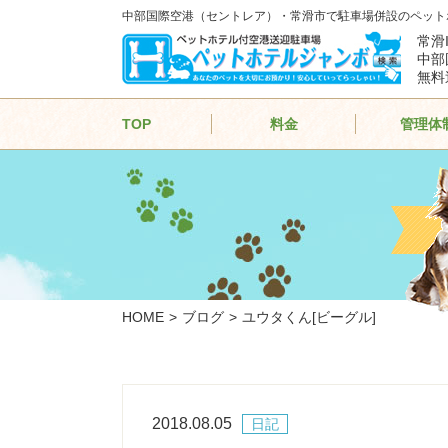
中部国際空港（セントレア）・常滑市で駐車場併設のペット
常滑
中部
無料
TOP
料金
管理体
HOME
ブログ
ユウタくん[ビーグル]
2018.08.05
日記