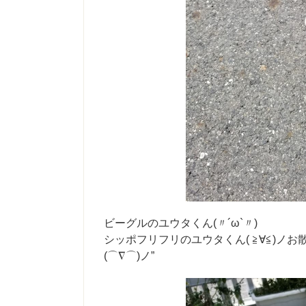
ビーグルのユウタくん(〃´ω`〃)
シッポフリフリのユウタくん( ≧∀≦)
(⌒∇⌒)ノ”