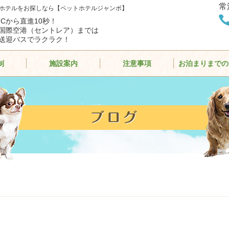
常
ホテルをお探しなら【ペットホテルジャンボ】
ICから直進10秒！
国際空港（セントレア）までは
送迎バスでラクラク！
制
施設案内
注意事項
お泊まりまでの