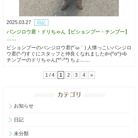
2025.03.27
日記
パンジロウ君・ドリちゃん【ビションプー・チンプー】
……
ビションプーのパンジロウ君(*´ω｀) 人懐っこいパンジロ
ウ君(^-^)すぐにスタッフと仲良くなれましたd=(^o^)=b
チンプーのドリちゃん(*^-^*) ちょ……
1 / 4
1
2
3
4
»
お知らせ
日記
未分類