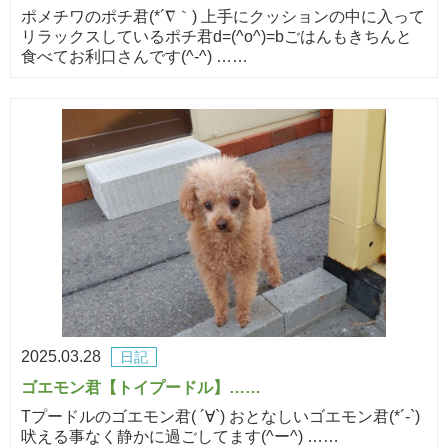
ポメチワのポチ君(*´∇｀) 上手にクッションの中に入って
リラックスしているポチ君d=(^o^)=bごはんもきちんと
食べてお利口さんです(^-^) ……
2025.03.28
日記
ゴエモン君【トイプードル】……
Tプードルのゴエモン君( ´∀`) おとなしいゴエモン君(*´-`)
吠える事なく静かに過ごしてます(^ー^) ……