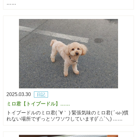
……
2025.03.30
日記
ミロ君【トイプードル】……
トイプードルのミロ君( ´∀｀ ) 緊張気味のミロ君( ´-ω-)慣
れない場所でずっとソワソワしています(/´△`＼) ……