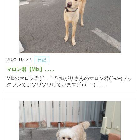
2025.03.27
日記
マロン君【Mix】……
Mixのマロン君(*´ー｀*) 怖がりさんのマロン君( ´-ω-)ドッ
クランではソワソワしています(´ﾟωﾟ｀) ……