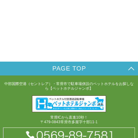
PAGE TOP
中部国際空港（セントレア）・常滑市で駐車場併設のペットホテルをお探しな
ら【ペットホテルジャンボ】
常滑ICから直進10秒！
〒479-0843常滑市多屋字十部11-1