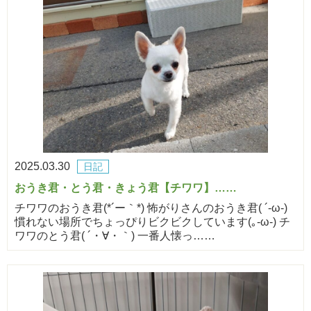
2025.03.30
日記
おうき君・とう君・きょう君【チワワ】……
チワワのおうき君(*´ー｀*) 怖がりさんのおうき君( ´-ω-)
慣れない場所でちょっぴりビクビクしています(｡-ω-) チ
ワワのとう君( ´・∀・｀) 一番人懐っ……