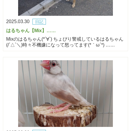
2025.03.30
日記
はるちゃん【Mix】……
Mixのはるちゃん(*´∀`) ちょぴり警戒しているはるちゃん
(/´△`＼)時々不機嫌になって怒ってます(*｀ω´*) ……