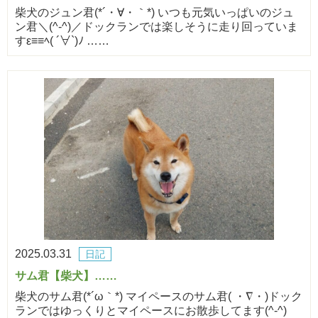
柴犬のジュン君(*´・∀・｀*) いつも元気いっぱいのジュ
ン君＼(^-^)／ドックランでは楽しそうに走り回っていま
すε≡≡ﾍ( ´∀`)ﾉ ……
2025.03.31
日記
サム君【柴犬】……
柴犬のサム君(*´ω｀*) マイペースのサム君( ・∇・)ドック
ランではゆっくりとマイペースにお散歩してます(^-^)