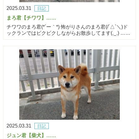
2025.03.31
日記
まろ君【チワワ】……
チワワのまろ君(*´ー｀*) 怖がりさんのまろ君(/´△`＼)ド
ックランではビクビクしながらお散歩してます(._.) ……
2025.03.31
日記
ジュン君【柴犬】……