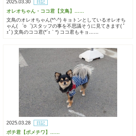
2025.03.30
日記
オレオちゃん・ココ君【文鳥】……
文鳥のオレオちゃん(*^-^) キョトンとしているオレオち
ゃん( ゜o゜)スタッフの事を不思議そうに見てきます( ﾟ
ｪﾟ) 文鳥のココ君(*´ｪ｀*) ココ君もキョ……
2025.03.28
日記
ポチ君【ポメチワ】……