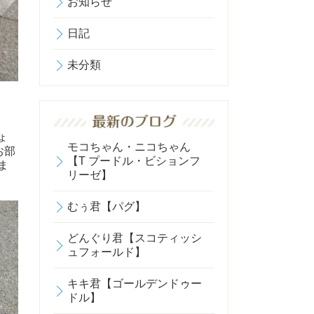
お知らせ
日記
未分類
ょ
モコちゃん・ニコちゃん
お部
【T プードル・ビションフ
ま
リーゼ】
むぅ君【パグ】
どんぐり君【スコティッシ
ュフォールド】
キキ君【ゴールデンドゥー
ドル】