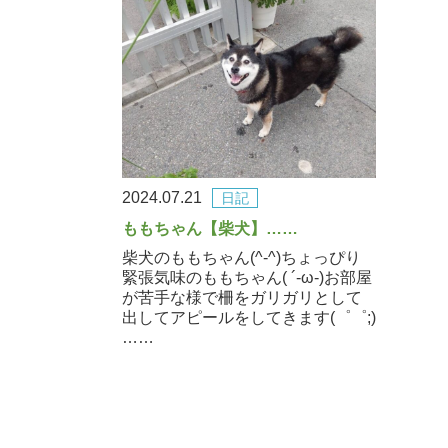
2024.07.21
日記
ももちゃん【柴犬】……
柴犬のももちゃん(^-^)ちょっぴり
緊張気味のももちゃん( ´-ω-)お部屋
が苦手な様で柵をガリガリとして
出してアピールをしてきます(゜゜;)
……