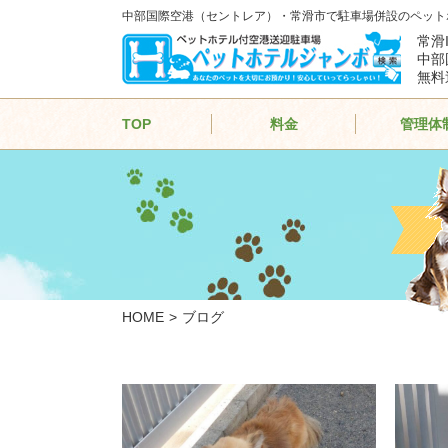
中部国際空港（セントレア）・常滑市で駐車場併設のペット
常滑
中部
無料
TOP
料金
管理体
HOME
ブログ