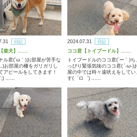
7.31
2024.07.31
日記
日記
【柴犬】……
ココ君【トイプードル】……
ナル君(´ω｀)お部屋が苦手な
トイプードルのココ君(´ー｀)ち
(..)お部屋の柵をガリガリし
っぴり緊張気味のココ君( ´-ω-)
てアピールをしてきます！
屋の中では時々遠吠えをしてい
;) ……
す(゜ロ゜) ……