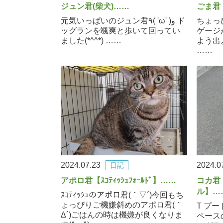
ジュン君(柴犬)……
ごま君
元気いっぱいのジュン君٩( 'ω' )و ド
ちょっぴ
ッグランを颯爽と歩いて回ってい
ゲージ
ました(*^^*) ……
よう出
……
2024.07.23
2024.0
日記
アポロ君【ｽｺﾃｨｯｼｭﾌｫｰﾙﾄﾞ】……
コカ君
ル】…
ｽｺﾃｨｯｼｭのアポロ君(｀▽´)今回もち
ょっぴりご機嫌斜めのアポロ君(｀
T プ
Δ´)ごはんの時は機嫌が良くなりま
ペース