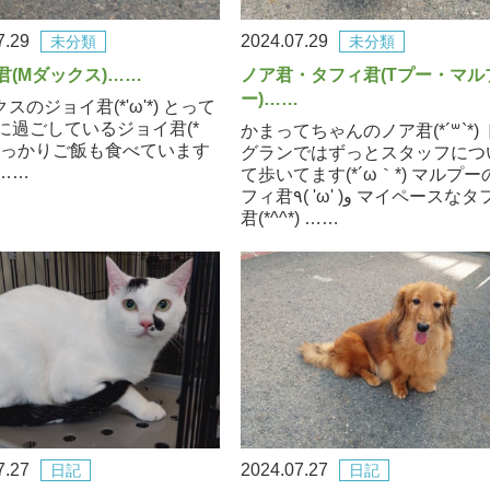
7.29
2024.07.29
未分類
未分類
君(Mダックス)……
ノア君・タフィ君(Tプー・マル
ー)……
スのジョイ君(*'ω'*) とって
に過ごしているジョイ君(*
かまってちゃんのノア君(*´꒳`*)
♪ しっかりご飯も食べています
グランではずっとスタッフにつ
 ……
て歩いてます(*´ω｀*) マルプー
フィ君٩( 'ω' )و マイペースなタフィ
君(*^^*) ……
7.27
2024.07.27
日記
日記