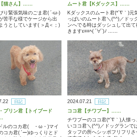
【猫さん】……
ムート君【Kダックス】……
り緊張気味のごま君( ´-ω-)
Kダックスのムート君(*´∇｀)元
が苦手な様でケージから出
っぱいのムート君＼(^^)／ドッ
ようとしています( ＞Д＜；)
ンへでる時はダッシュして出て
きますε≡≡ﾍ( ´∀`)ﾉ ……
7.22
2024.07.21
日記
日記
・プリン君【トイプード
ココ君【チワプー】……
…
チワプーのココ君(*´∇｀)人懐っ
いココ君＼(^^)／ドッグランで
ードルのコカ君( ・ω・)マイ
タッフの所へシッポフリフリさ
のコカ君( ´ー)ゆっくりとド