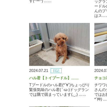
す(^ー^) ……
ッグラン
ードルの
んのプ
はス…
2024.07.21
2024.0
日記
ハル君【トイプードル】……
チョコ
Tプードルのハル君(*´∀`)ちょっぴり
チワワ
緊張気味のハル君( ´-ω-)ドッグラン
さんの
では隅で固まっています(._.) ……
ではお
*´艸) 