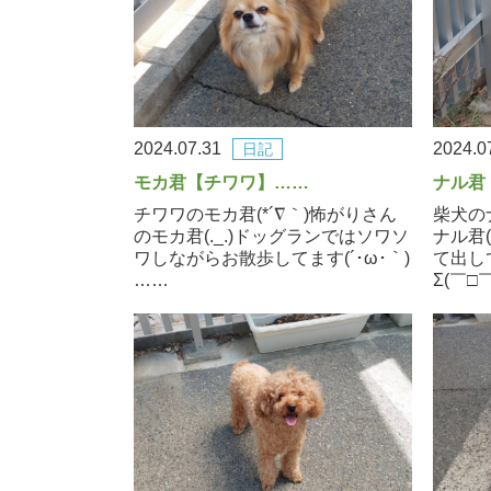
2024.07.31
2024.0
日記
モカ君【チワワ】……
ナル君
チワワのモカ君(*´∇｀)怖がりさん
柴犬の
のモカ君(._.)ドッグランではソワソ
ナル君
ワしながらお散歩してます(´･ω･｀)
て出し
……
Σ(￣□￣