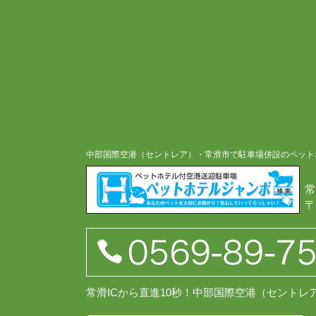
中部国際空港（セントレア）・常滑市で駐車場併設のペット
常
〒
常滑ICから直進10秒！中部国際空港（セント