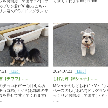
て来てくれますd=(^o^)=b ……
をお散歩してます(^-^) Tプ
プリン君(*´∀`)抱っこちゃ
リン君＼(^^)／ドッグランで
…
7.21
2024.07.21
日記
日記
君【チワワ】……
しげお君【Mシュナ】……
のチョコ君(*^ーﾟ)甘えん坊
Mシュナのしげお君( ´・∀・｀)
チョコ君( 〃▽〃)お部屋の中
ペースのしげお(^.^)ドッグラン
腹を見せて甘えてくれます(
っくりとお散歩してます( ・∇・
……
……