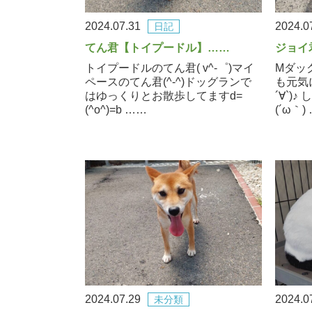
2024.07.31
2024.0
日記
てん君【トイプードル】……
ジョイ
トイプードルのてん君( v^-゜)マイ
Mダック
ペースのてん君(^-^)ドッグランで
も元気
はゆっくりとお散歩してますd=
´∀`)
(^o^)=b ……
(´ω｀)
2024.07.29
2024.0
未分類