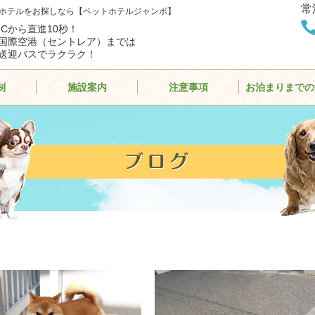
常
ホテルをお探しなら【ペットホテルジャンボ】
ICから直進10秒！
国際空港（セントレア）までは
送迎バスでラクラク！
制
施設案内
注意事項
お泊まりまでの