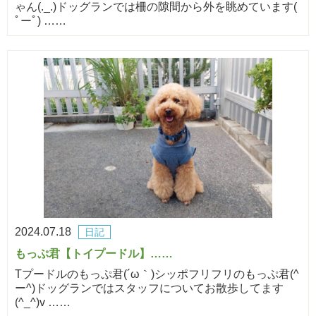
ゃん(._.)ドッグランでは柵の隙間から外を眺めています(
ﾟーﾟ) ……
2024.07.18
日記
もっぷ君【トイプードル】……
Tプードルのもっぷ君(´ω｀)シッポフリフリのもっぷ君(^
ー^)ドッグランではスタッフについてお散歩してます
(^_^)v ……