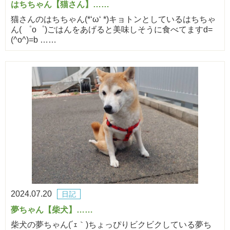
はちちゃん【猫さん】……
猫さんのはちちゃん(*‘ω‘ *)キョトンとしているはちちゃ
ん( ゜o゜)ごはんをあげると美味しそうに食べてますd=
(^o^)=b ……
2024.07.20
日記
夢ちゃん【柴犬】……
柴犬の夢ちゃん(´ｪ｀)ちょっぴりビクビクしている夢ち