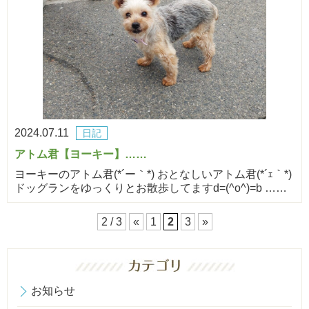
2024.07.11
日記
アトム君【ヨーキー】……
ヨーキーのアトム君(*´ー｀*) おとなしいアトム君(*´ｪ｀*)
ドッグランをゆっくりとお散歩してますd=(^o^)=b ……
2 / 3
«
1
2
3
»
お知らせ