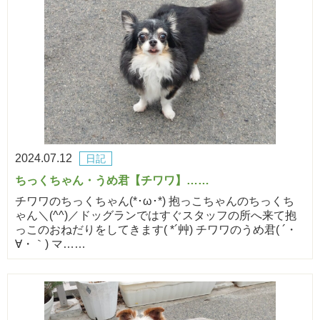
2024.07.12
日記
ちっくちゃん・うめ君【チワワ】……
チワワのちっくちゃん(*･ω･*) 抱っこちゃんのちっくち
ゃん＼(^^)／ドッグランではすぐスタッフの所へ来て抱
っこのおねだりをしてきます( *´艸) チワワのうめ君( ´・
∀・｀) マ……