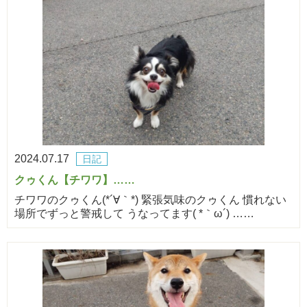
2024.07.17
日記
クゥくん【チワワ】……
チワワのクゥくん(*´∀｀*) 緊張気味のクゥくん 慣れない
場所でずっと警戒して うなってます( *｀ω´) ……