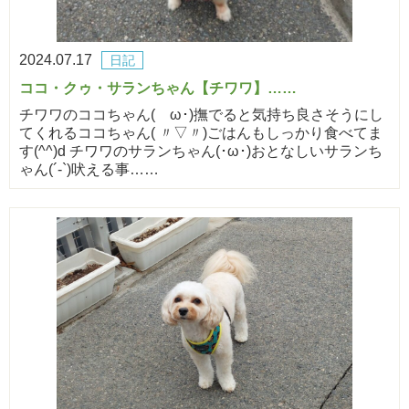
2024.07.17
日記
ココ・クゥ・サランちゃん【チワワ】……
チワワのココちゃん(ゝω･)撫でると気持ち良さそうにし
てくれるココちゃん( 〃▽〃)ごはんもしっかり食べてま
す(^^)d チワワのサランちゃん(･ω･)おとなしいサランち
ゃん(´-`)吠える事……