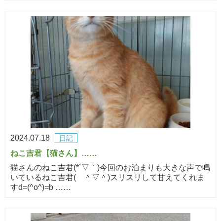
2024.07.18
日記
ねこ吉君【猫さん】……
猫さんのねこ吉君(*´▽｀)今回のお泊まりも大きな声で鳴
いているねこ吉君( ＾▽＾)スリスリして甘えてくれま
すd=(^o^)=b ……