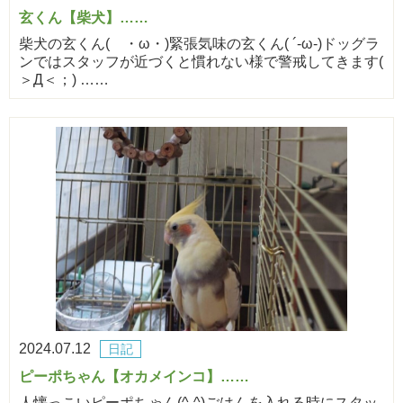
玄くん【柴犬】……
柴犬の玄くん( ・ω・)緊張気味の玄くん( ´-ω-)ドッグラ
ンではスタッフが近づくと慣れない様で警戒してきます(
＞Д＜；) ……
2024.07.12
日記
ピーポちゃん【オカメインコ】……
人懐っこいピーポちゃん(^-^)ごはんを入れる時にスタッ