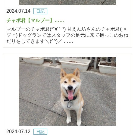
2024.07.14
日記
チャポ君【マルプー】……
マルプーのチャポ君(*´∀｀*) 甘えん坊さんのチャポ君( 〃
▽〃)ドッグランではスタッフの足元に来て抱っこのおね
だりをしてきます＼(^^)／ ……
2024.07.12
日記