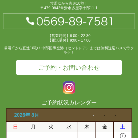
常滑ICから直進10秒！
〒479-0843常滑市多屋字十部11-1
【営業時間】6:00～22:30
【電話受付】9:00～17:00
常滑ICから直進10秒！中部国際空港（セントレア）までは無料送迎バスでラク
ラク！
ご予約・お問い合わせ
ご予約状況カレンダー
2026年 8月
日
月
火
水
木
金
土
1