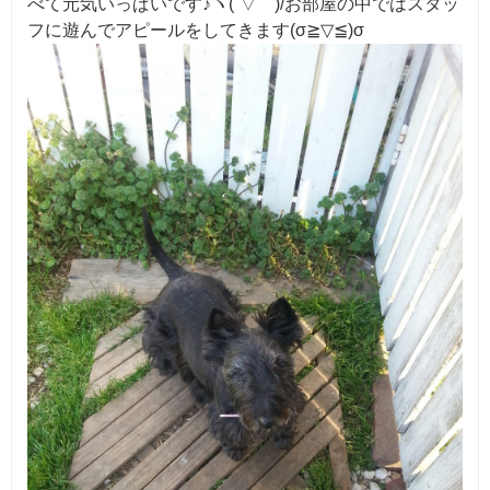
べて元気いっぱいです♪ヽ(´▽｀)/お部屋の中ではスタッ
フに遊んでアピールをしてきます(σ≧▽≦)σ