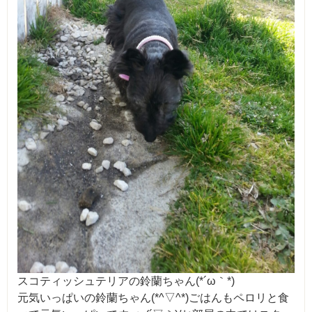
スコティッシュテリアの鈴蘭ちゃん(*´ω｀*)
元気いっぱいの鈴蘭ちゃん(*^▽^*)ごはんもペロリと食