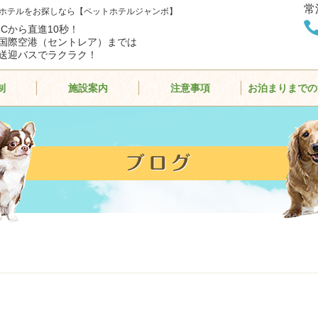
常
ホテルをお探しなら【ペットホテルジャンボ】
ICから直進10秒！
国際空港（セントレア）までは
送迎バスでラクラク！
制
施設案内
注意事項
お泊まりまでの
】