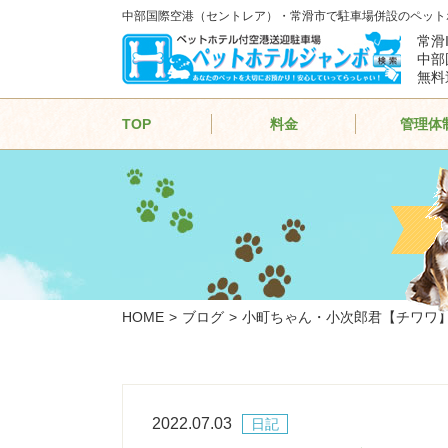
中部国際空港（セントレア）・常滑市で駐車場併設のペット
常滑
中部
無料
TOP
料金
管理体
HOME
ブログ
小町ちゃん・小次郎君【チワワ
2022.07.03
日記