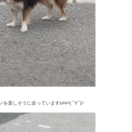
を楽しそうに走っていますε≡≡ﾍ( ´∀`)ﾉ