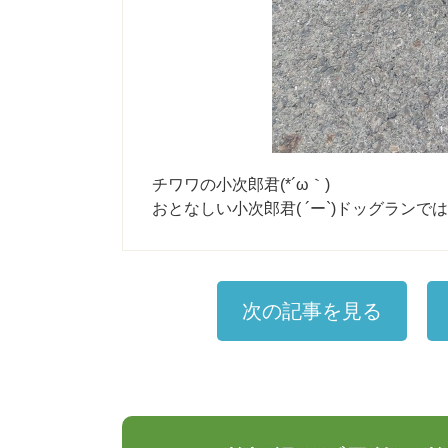
チワワの小次郎君(*´ω｀)
おとなしい小次郎君( ´ー`)ドッグランで
次の記事を見る