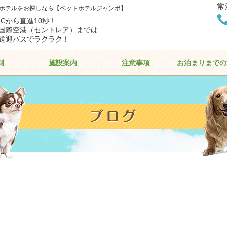
常
ホテルをお探しなら【ペットホテルジャンボ】
ICから直進10秒！
国際空港（セントレア）までは
送迎バスでラクラク！
制
施設案内
注意事項
お泊まりまでの