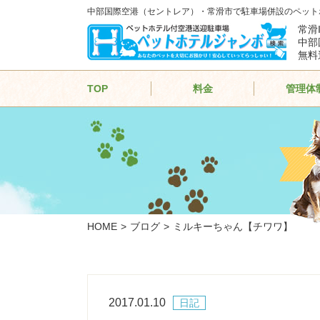
中部国際空港（セントレア）・常滑市で駐車場併設のペット
常滑
中部
無料
TOP
料金
管理体
HOME
ブログ
ミルキーちゃん【チワワ】
2017.01.10
日記