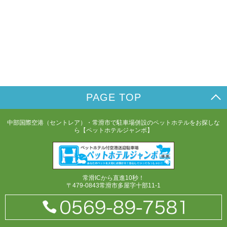
PAGE TOP
中部国際空港（セントレア）・常滑市で駐車場併設のペットホテルをお探しな
ら【ペットホテルジャンボ】
常滑ICから直進10秒！
〒479-0843常滑市多屋字十部11-1