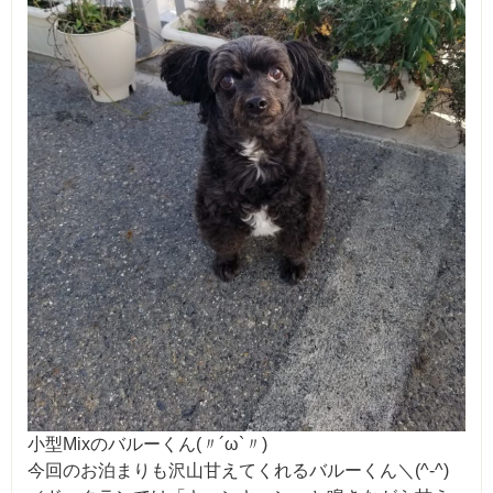
小型Mixのバルーくん(〃´ω`〃)
今回のお泊まりも沢山甘えてくれるバルーくん＼(^-^)