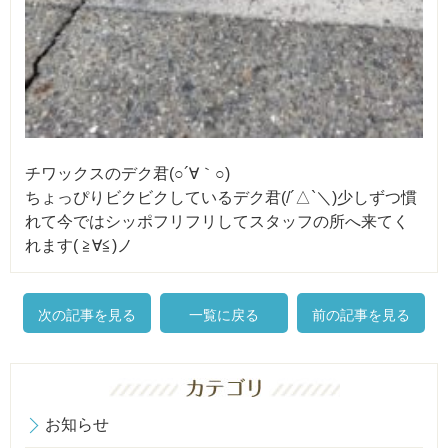
チワックスのデク君(○´∀｀○)
ちょっぴりビクビクしているデク君(/´△`＼)少しずつ慣
れて今ではシッポフリフリしてスタッフの所へ来てく
れます( ≧∀≦)ノ
次の記事を見る
一覧に戻る
前の記事を見る
お知らせ