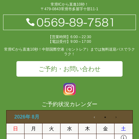
常滑ICから直進10秒！
〒479-0843常滑市多屋字十部11-1
【営業時間】6:00～22:30
【電話受付】9:00～17:00
常滑ICから直進10秒！中部国際空港（セントレア）までは無料送迎バスでラク
ラク！
ご予約・お問い合わせ
ご予約状況カレンダー
2026年 8月
日
月
火
水
木
金
土
1