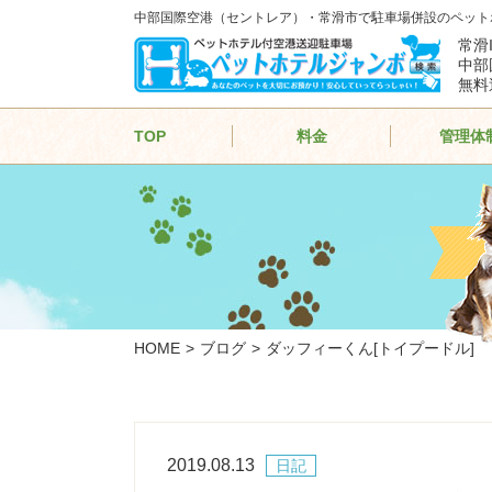
中部国際空港（セントレア）・常滑市で駐車場併設のペット
常滑
中部
無料
TOP
料金
管理体
HOME
ブログ
ダッフィーくん[トイプードル]
2019.08.13
日記