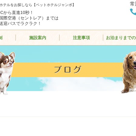
常
ホテルをお探しなら【ペットホテルジャンボ】
ICから直進10秒！
国際空港（セントレア）までは
送迎バスでラクラク！
制
施設案内
注意事項
お泊まりまでの