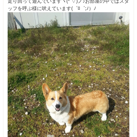
走り回って遊んでいますヽ(*´▽)ノ♪お部屋の中ではスタ
ッフを呼ぶ様に吠えています(゜ﾛ゜;ﾉ）ﾉ