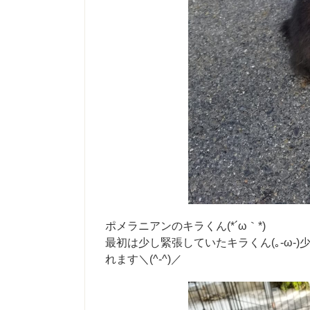
ポメラニアンのキラくん(*´ω｀*)
最初は少し緊張していたキラくん(｡-ω
れます＼(^-^)／