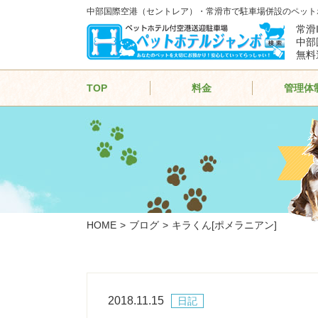
中部国際空港（セントレア）・常滑市で駐車場併設のペット
常滑
中部
無料
TOP
料金
管理体
HOME
ブログ
キラくん[ポメラニアン]
2018.11.15
日記