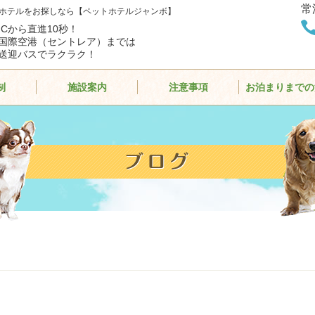
常
ホテルをお探しなら【ペットホテルジャンボ】
ICから直進10秒！
国際空港（セントレア）までは
送迎バスでラクラク！
制
施設案内
注意事項
お泊まりまでの