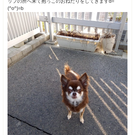
ッフの所へ来て抱っこのおねだりをしてきますd=
(^o^)=b