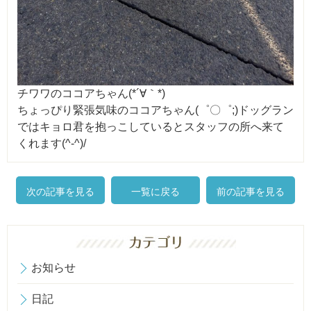
チワワのココアちゃん(*´∀｀*)
ちょっぴり緊張気味のココアちゃん(゜〇゜;)ドッグラン
ではキョロ君を抱っこしているとスタッフの所へ来て
くれます(^-^)/
次の記事を見る
一覧に戻る
前の記事を見る
お知らせ
日記