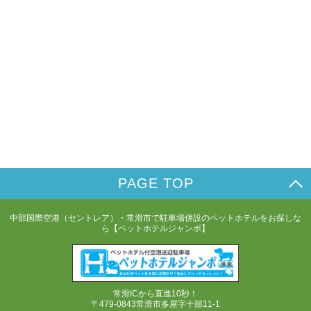
PAGE TOP
中部国際空港（セントレア）・常滑市で駐車場併設のペットホテルをお探しな
ら【ペットホテルジャンボ】
常滑ICから直進10秒！
〒479-0843常滑市多屋字十部11-1