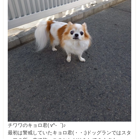
チワワのキョロ君( v^-゜)♪
最初は警戒していたキョロ君(・・;)ドッグランではスタ