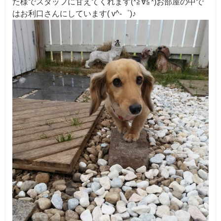
た様でスタッフに甘えてくれます(*≧∀≦*)お部屋の中で
はお利口さんにしています( v^-゜)♪