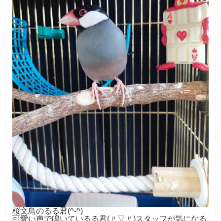
桜文鳥のるる君(
^-^
)
可愛い声で鳴いているる君(〃▽〃)スタッフが気になる