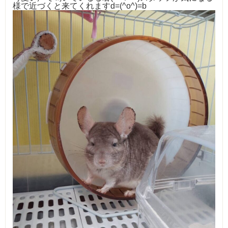
様で近づくと来てくれますd=(^o^)=b