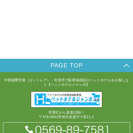
PAGE TOP
中部国際空港（セントレア）・常滑市で駐車場併設のペットホテルをお探しな
ら【ペットホテルジャンボ】
常滑ICから直進10秒！
〒479-0843常滑市多屋字十部11-1