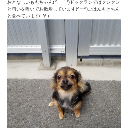
おとなしいももちゃん(*´ー｀*)ドックランではクンクン
と匂いを嗅いでお散歩しています(^ー^)ごはんもきちん
と食べています( ´∀`)