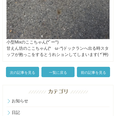
小型Mixのここちゃん(*ﾟー^)
甘えん坊のここちゃん(*ゝω･*)ドックランへ出る時スタ
ッフが抱っこをするとうれションしてしまいます( *´艸)
次の記事を見る
一覧に戻る
前の記事を見る
お知らせ
日記