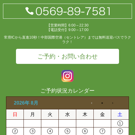
【営業時間】6:00～22:30
【電話受付】9:00～17:00
常滑ICから直進10秒！中部国際空港（セントレア）までは無料送迎バスでラク
ラク！
ご予約・お問い合わせ
ご予約状況カレンダー
2026年 8月
日
月
火
水
木
金
土
1
2
3
4
5
6
7
8