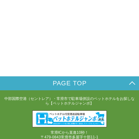
PAGE TOP
中部国際空港（セントレア）・常滑市で駐車場併設のペットホテルをお探しな
ら【ペットホテルジャンボ】
常滑ICから直進10秒！
〒479-0843常滑市多屋字十部11-1