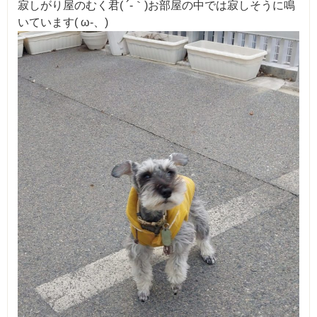
寂しがり屋のむく君( ´-｀)お部屋の中では寂しそうに鳴
いています( ω-、)