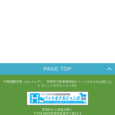
PAGE TOP
中部国際空港（セントレア）・常滑市で駐車場併設のペットホテルをお探しな
ら【ペットホテルジャンボ】
常滑ICから直進10秒！
〒479-0843常滑市多屋字十部11-1