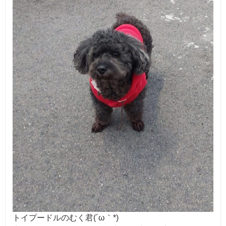
トイプードルのむく君(´ω｀*)