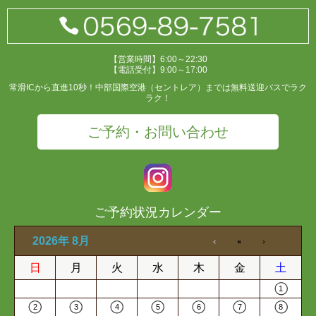
【営業時間】6:00～22:30
【電話受付】9:00～17:00
常滑ICから直進10秒！中部国際空港（セントレア）までは無料送迎バスでラク
ラク！
ご予約・お問い合わせ
ご予約状況カレンダー
2026年 8月
日
月
火
水
木
金
土
1
2
3
4
5
6
7
8