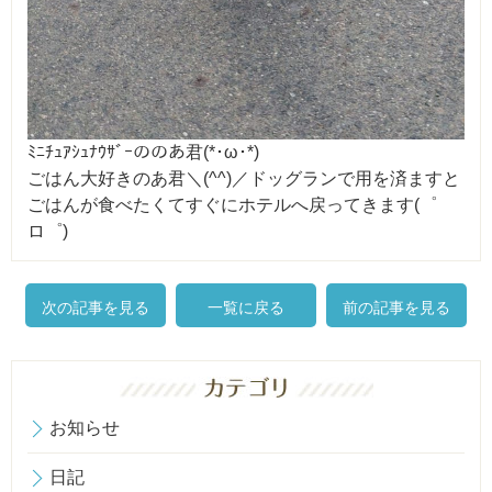
ﾐﾆﾁｭｱｼｭﾅｳｻﾞｰののあ君(*･ω･*)
ごはん大好きのあ君＼(^^)／ドッグランで用を済ますと
ごはんが食べたくてすぐにホテルへ戻ってきます(゜
ロ゜)
次の記事を見る
一覧に戻る
前の記事を見る
お知らせ
日記