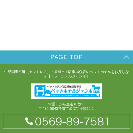
PAGE TOP
中部国際空港（セントレア）・常滑市で駐車場併設のペットホテルをお探しな
ら【ペットホテルジャンボ】
常滑ICから直進10秒！
〒479-0843常滑市多屋字十部11-1