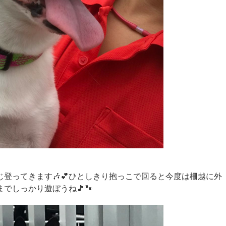
登ってきます🎶💕ひとしきり抱っこで回ると今度は柵越に外
までしっかり遊ぼうね🎵🐾