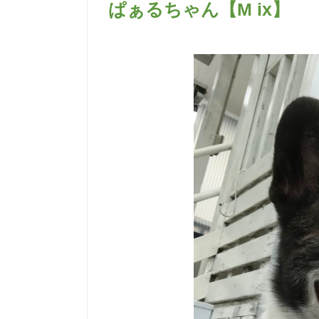
ぱぁるちゃん【M ix】