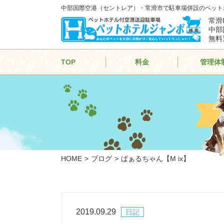
中部国際空港（セントレア）・常滑市で駐車場併設のペット
常滑
中部
無料
TOP
料金
管理体
HOME
ブログ
ぱぁるちゃん【M ix】
2019.09.29
日記