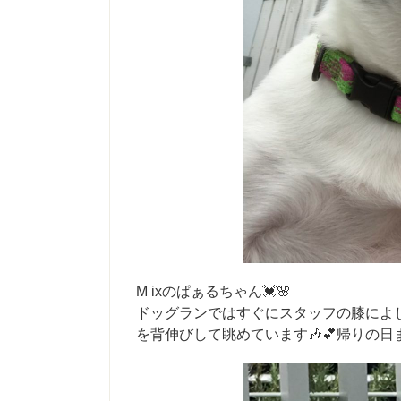
M ixのぱぁるちゃん💓🌸
ドッグランではすぐにスタッフの膝によじ
を背伸びして眺めています🎶💕帰りの日