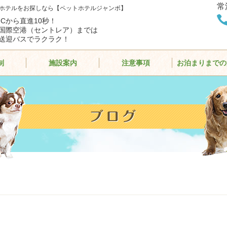
常
ホテルをお探しなら【ペットホテルジャンボ】
ICから直進10秒！
国際空港（セントレア）までは
送迎バスでラクラク！
制
施設案内
注意事項
お泊まりまでの