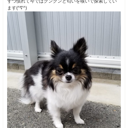
ずつ慣れて今ではクンクンと匂いを嗅いで探索してい
ます(^∇^)