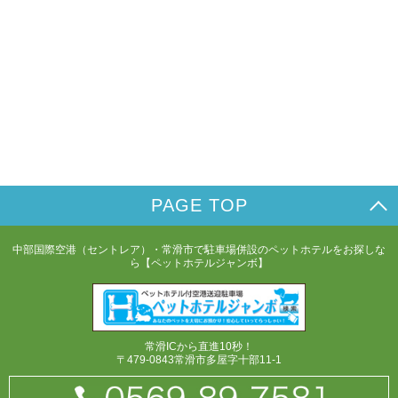
PAGE TOP
中部国際空港（セントレア）・常滑市で駐車場併設のペットホテルをお探しな
ら【ペットホテルジャンボ】
常滑ICから直進10秒！
〒479-0843常滑市多屋字十部11-1