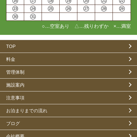
16
17
18
19
20
21
22
23
24
25
26
27
28
29
30
31
○…空室あり △…残りわずか ×…満室
TOP
料金
管理体制
施設案内
注意事項
お泊まりまでの流れ
ブログ
会社概要