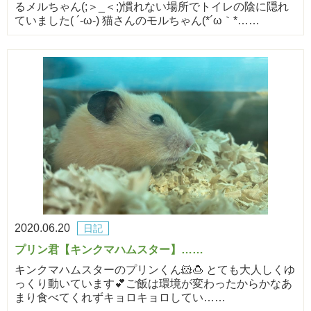
るメルちゃん(;＞_＜;)慣れない場所でトイレの陰に隠れ
ていました( ´-ω-) 猫さんのモルちゃん(*´ω｀*……
2020.06.20
日記
プリン君【キンクマハムスター】……
キンクマハムスターのプリンくん🐹🍮 とても大人しくゆ
っくり動いています💕ご飯は環境が変わったからかなあ
まり食べてくれずキョロキョロしてい……