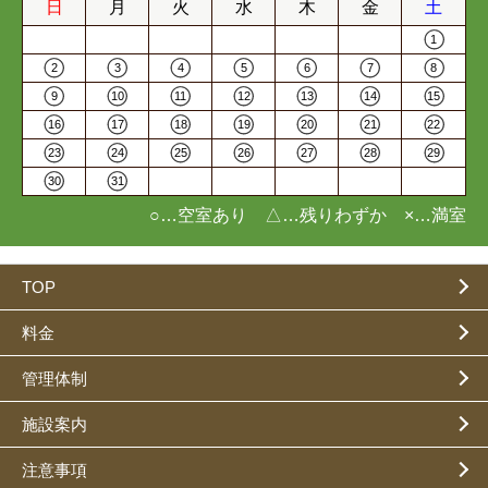
日
月
火
水
木
金
土
1
2
3
4
5
6
7
8
9
10
11
12
13
14
15
16
17
18
19
20
21
22
23
24
25
26
27
28
29
30
31
○…空室あり △…残りわずか ×…満室
TOP
料金
管理体制
施設案内
注意事項