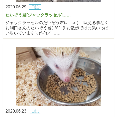
2020.06.29
日記
たいぞう君[ジャックラッセル]……
ジャックラッセルのたいぞう君(｡ゝω･)ゞ 吠える事なく
お利口さんのたいぞう君( ´∀｀ )bお散歩では元気いっぱ
い歩いています＼(^-^)／ ……
2020.06.23
日記