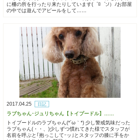
に柵の所を行ったり来たりしています(゜ﾛ゜;ﾉ）ﾉお部屋
の中では遊んでアピールをして……
2017.04.25
日記
ラブちゃん･ジュリちゃん【トイプードル】……
トイプードルのラブちゃん(*´ω｀*) 少し警戒気味だった
ラブちゃん(・・、)少しずつ慣れてきた様でスタッフが
名前を呼ぶと｢抱っこしてｰッ｣とスタッフの膝に手をか