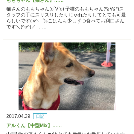
ももちゃん【猫さん】……
猫さんのももちゃん(о´∀`о) 子猫のももちゃん(*≧∀≦*)ス
タッフの手にスリスリしたりじゃれたりしてとても可愛
らしいです( v^-゜)♪ごはんも少しずつ食べてお利口さん
です＼(^o^)／ ……
2017.04.29
日記
アルくん【中型Mix】……