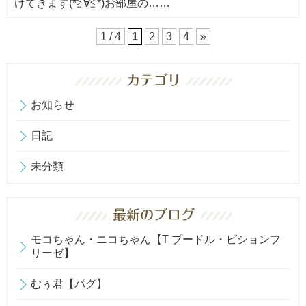
けてきます(*≧∀≦*)お部屋の……
1 / 4
1
2
3
4
»
お知らせ
日記
未分類
モコちゃん・ニコちゃん【T プードル・ビションフ
リーゼ】
むぅ君【パグ】