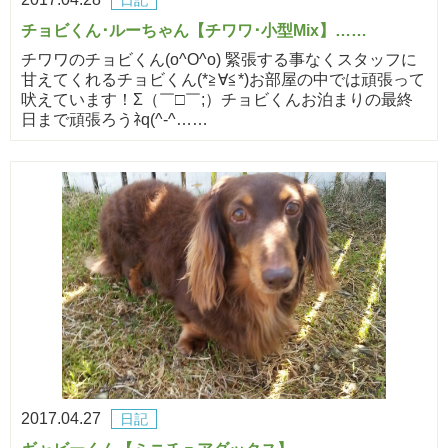
チョビくん･ルーちゃん【チワワ･小型Mix】……
チワワのチョビくん(o^O^o) 緊張する事なくスタッフに
甘えてくれるチョビくん(*≧∀≦*)お部屋の中では頑張って
吠えています！Σ（￣□￣;）チョビくんお泊まりの最終
日まで頑張ろうﾈq(^-^……
2017.04.27
日記