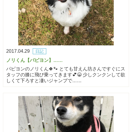
2017.04.29
日記
ノリくん【パピヨン】……
パピヨンのノリくん🍀🐾 とても甘えん坊さんですぐにス
タッフの膝に飛び乗ってきます💕😁 少しクンクンして欲
しくて下ろすと凄いジャンプで……