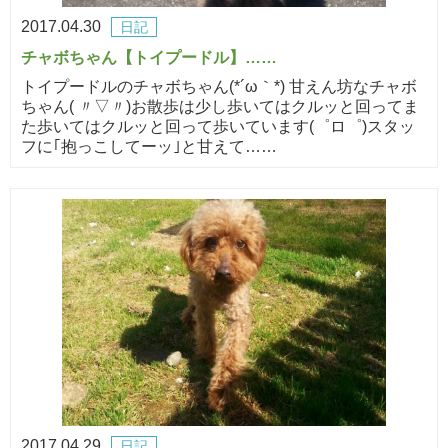
2017.04.30
日記
チャボちゃん【トイプードル】……
トイプードルのチャボちゃん(*´ω｀*) 甘えん坊なチャボ
ちゃん( 〃▽〃)お散歩は少し歩いてはクルッと回ってま
た歩いてはクルッと回って歩いています(゜ロ゜)スタッ
フに｢抱っこしてーッ｣と甘えて……
2017.04.29
日記