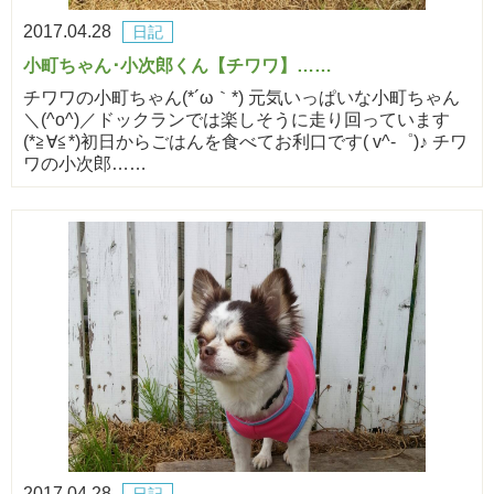
2017.04.28
日記
小町ちゃん･小次郎くん【チワワ】……
チワワの小町ちゃん(*´ω｀*) 元気いっぱいな小町ちゃん
＼(^o^)／ドックランでは楽しそうに走り回っています
(*≧∀≦*)初日からごはんを食べてお利口です( v^-゜)♪ チワ
ワの小次郎……
2017.04.28
日記