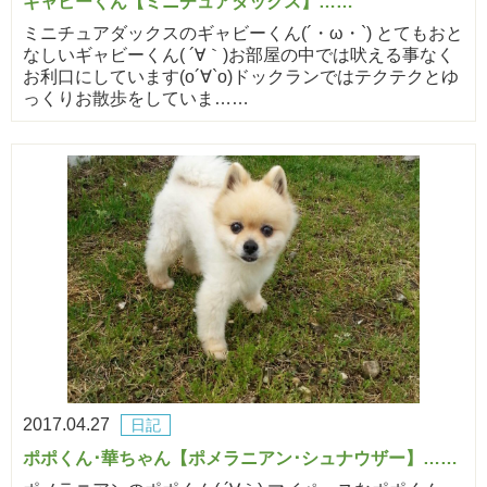
ギャビーくん【ミニチュアダックス】……
ミニチュアダックスのギャビーくん(´・ω・`) とてもおと
なしいギャビーくん( ´∀｀)お部屋の中では吠える事なく
お利口にしています(о´∀`о)ドックランではテクテクとゆ
っくりお散歩をしていま……
2017.04.27
日記
ポポくん･華ちゃん【ポメラニアン･シュナウザー】……