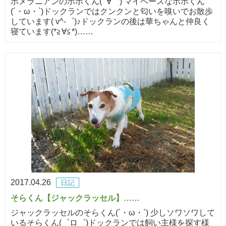
ポメラニアンのポポくん( ´∀｀) マイペースなポポくん
(´・ω・`)ドックランではクンクンと匂いを嗅いでお散歩
しています( v^-゜)♪ドックランの後は華ちゃんと仲良く
寝ています(*≧∀≦*)……
2017.04.26
日記
そらくん【ジャックラッセル】……
ジャックラッセルのそらくん(´・ω・`) 少しソワソワして
いるそらくん(゜ロ゜)ドックランでは飼い主様を探す様