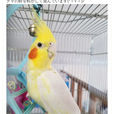
チャの鈴を転がして遊んでいます(*＞∇＜)ﾉ