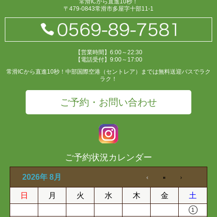
常滑ICから直進10秒！
〒479-0843常滑市多屋字十部11-1
【営業時間】6:00～22:30
【電話受付】9:00～17:00
常滑ICから直進10秒！中部国際空港（セントレア）までは無料送迎バスでラク
ラク！
ご予約・お問い合わせ
ご予約状況カレンダー
2026年 8月
日
月
火
水
木
金
土
1