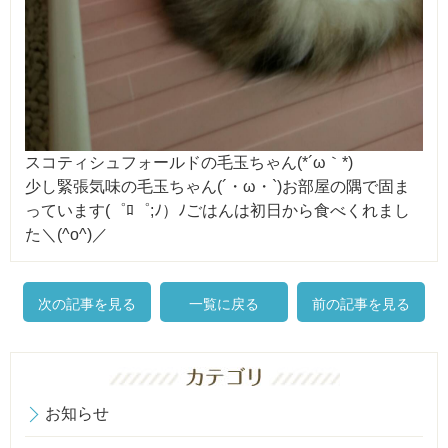
スコティシュフォールドの毛玉ちゃん(*´ω｀*)
少し緊張気味の毛玉ちゃん(´・ω・`)お部屋の隅で固ま
っています(゜ﾛ゜;ﾉ）ﾉごはんは初日から食べくれまし
た＼(^o^)／
次の記事を見る
一覧に戻る
前の記事を見る
お知らせ