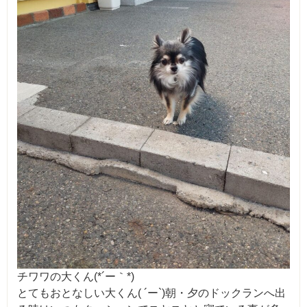
チワワの大くん(*´ー｀*)
とてもおとなしい大くん( ´ー`)朝・夕のドックランへ出