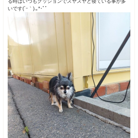
る時はいつもクッションでスヤスヤと寝ている事が多
いです(´ｰ｀).｡*･ﾟﾟ