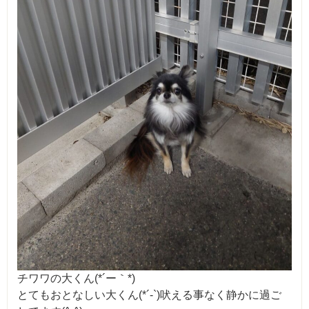
チワワの大くん(*´ー｀*)
とてもおとなしい大くん(*´-`)吠える事なく静かに過ご