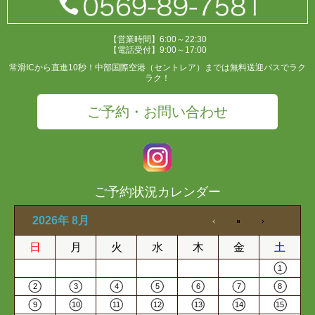
【営業時間】6:00～22:30
【電話受付】9:00～17:00
常滑ICから直進10秒！中部国際空港（セントレア）までは無料送迎バスでラク
ラク！
ご予約・お問い合わせ
ご予約状況カレンダー
2026年 8月
日
月
火
水
木
金
土
1
2
3
4
5
6
7
8
9
10
11
12
13
14
15