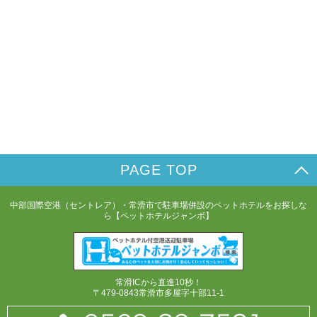
PAGE TOP
中部国際空港（セントレア）・常滑市で駐車場併設のペットホテルをお探しな
ら【ペットホテルジャンボ】
常滑ICから直進10秒！
〒479-0843常滑市多屋字十部11-1