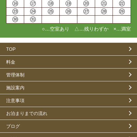
16
17
18
19
20
21
22
23
24
25
26
27
28
29
30
31
○…空室あり △…残りわずか ×…満室
TOP
料金
管理体制
施設案内
注意事項
お泊まりまでの流れ
ブログ