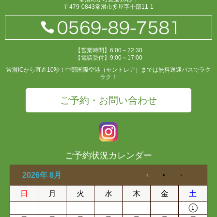
〒479-0843常滑市多屋字十部11-1
【営業時間】6:00～22:30
【電話受付】9:00～17:00
常滑ICから直進10秒！中部国際空港（セントレア）までは無料送迎バスでラク
ラク！
ご予約・お問い合わせ
ご予約状況カレンダー
2026年 8月
日
月
火
水
木
金
土
1