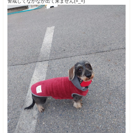
警戒してなかなか出て来ません(>_<)