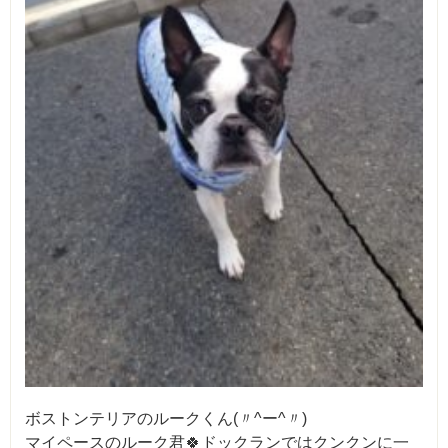
ボストンテリアのルークくん(〃^ー^〃)
マイペースのルーク君🍀ドックランではクンクンに一