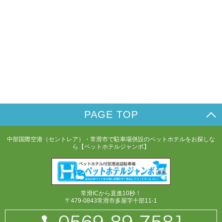
PAGE TOP
中部国際空港（セントレア）・常滑市で駐車場併設のペットホテルをお探しな
ら【ペットホテルジャンボ】
常滑ICから直進10秒！
〒479-0843常滑市多屋字十部11-1