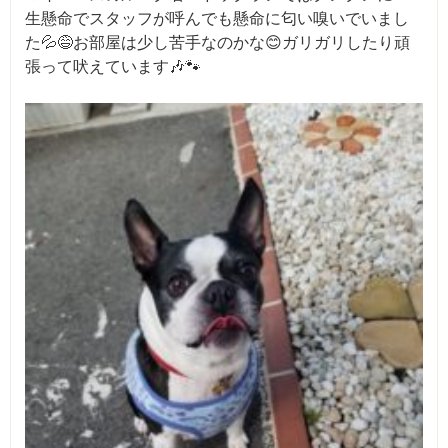
生懸命でスタッフが呼んでも懸命に匂い嗅いでいまし
た💦😅お部屋は少し苦手なのかな😊ガリガリしたり頑
張って吠えています🎶🐾