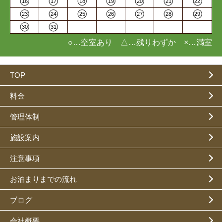
16
17
18
19
20
21
22
23
24
25
26
27
28
29
30
31
○…空室あり △…残りわずか ×…満室
TOP
料金
管理体制
施設案内
注意事項
お泊まりまでの流れ
ブログ
会社概要