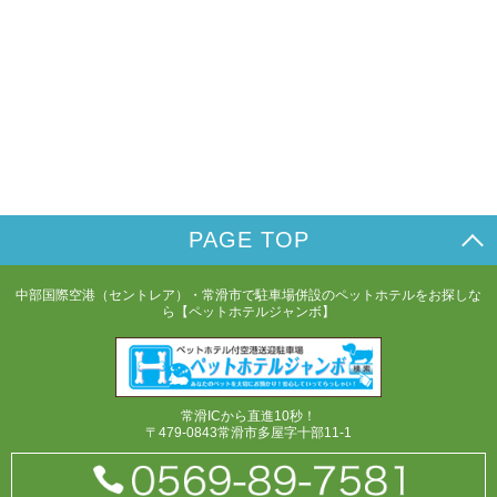
PAGE TOP
中部国際空港（セントレア）・常滑市で駐車場併設のペットホテルをお探しな
ら【ペットホテルジャンボ】
常滑ICから直進10秒！
〒479-0843常滑市多屋字十部11-1