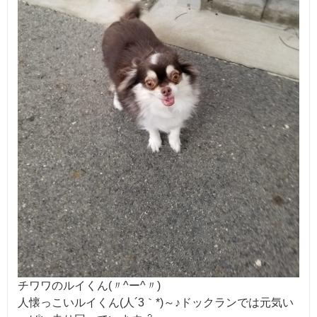
チワワのルイくん(〃^ー^〃)
人懐っこいルイくん(人´3｀*)～♪ドックランでは元気い