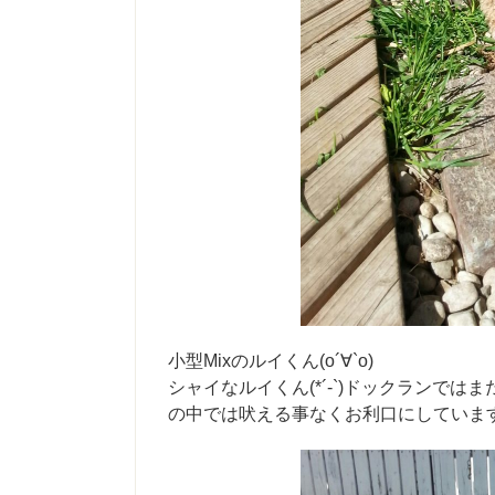
小型Mixのルイくん(о´∀`о)
シャイなルイくん(*´-`)ドックランでは
の中では吠える事なくお利口にしています(*