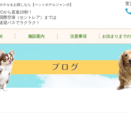
常
ホテルをお探しなら【ペットホテルジャンボ】
ICから直進10秒！
国際空港（セントレア）までは
送迎バスでラクラク！
制
施設案内
注意事項
お泊まりまでの