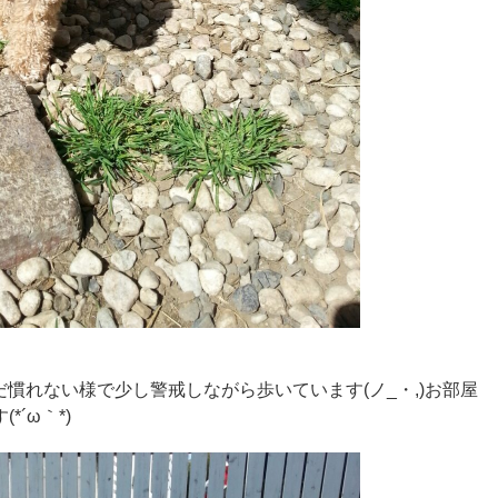
まだ慣れない様で少し警戒しながら歩いています(ノ_・,)お部屋
´ω｀*)