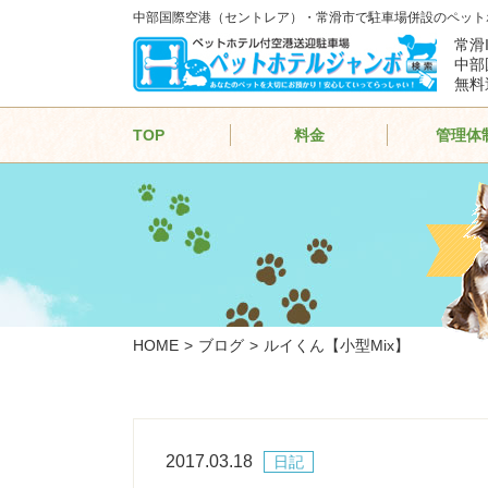
中部国際空港（セントレア）・常滑市で駐車場併設のペット
常滑
中部
無料
TOP
料金
管理体
HOME
ブログ
ルイくん【小型Mix】
2017.03.18
日記