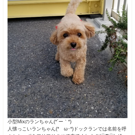
小型Mixのランちゃん(*´ー｀*)
人懐っこいランちゃん(*ゝω･*)ドックランでは名前を呼