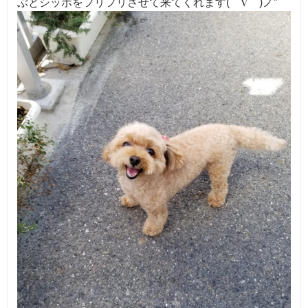
ぶとシッポをフリフリさせて来てくれます(⌒∇⌒)ノ”