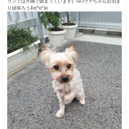
ランでは片隅で固まっています( ´-ω-)ラテちゃんお泊ま
り頑張ろうﾈo(^o^)o