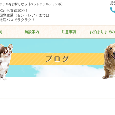
常
ホテルをお探しなら【ペットホテルジャンボ】
ICから直進10秒！
国際空港（セントレア）までは
送迎バスでラクラク！
制
施設案内
注意事項
お泊まりまでの