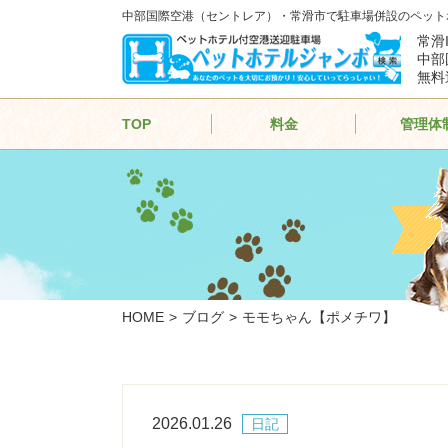
中部国際空港（セントレア）・常滑市で駐車場併設のペット
常滑
中部
無料
TOP
料金
管理体
HOME
ブログ
モモちゃん【ポメチワ】
2026.01.26
日記