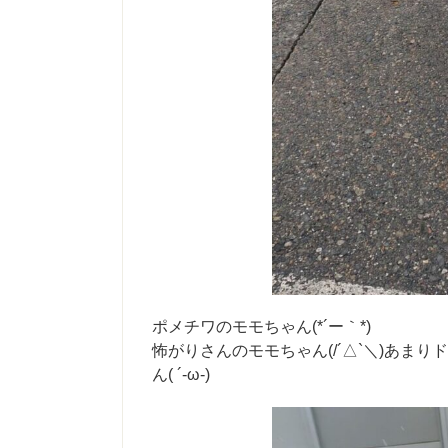
ポメチワのモモちゃん(*´ー｀*)
怖がりさんのモモちゃん(/´△`＼)あ
ん( ´-ω-)