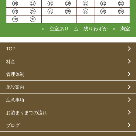
16
17
18
19
20
21
22
23
24
25
26
27
28
29
30
31
○…空室あり △…残りわずか ×…満室
TOP
料金
管理体制
施設案内
注意事項
お泊まりまでの流れ
ブログ