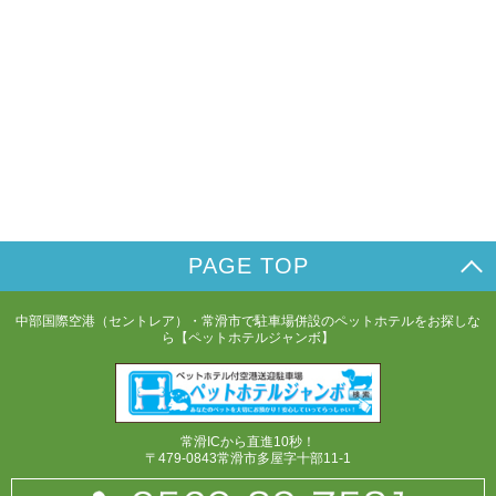
PAGE TOP
中部国際空港（セントレア）・常滑市で駐車場併設のペットホテルをお探しな
ら【ペットホテルジャンボ】
常滑ICから直進10秒！
〒479-0843常滑市多屋字十部11-1