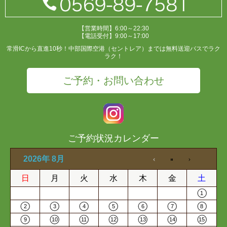
【営業時間】6:00～22:30
【電話受付】9:00～17:00
常滑ICから直進10秒！中部国際空港（セントレア）までは無料送迎バスでラク
ラク！
ご予約・お問い合わせ
ご予約状況カレンダー
2026年 8月
日
月
火
水
木
金
土
1
2
3
4
5
6
7
8
9
10
11
12
13
14
15