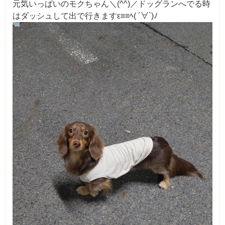
元気いっぱいのモクちゃん＼(^^)／ドッグランへでる時
はダッシュして出で行きますε≡≡ﾍ( ´∀`)ﾉ