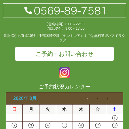
【営業時間】6:00～22:30
【電話受付】9:00～17:00
常滑ICから直進10秒！中部国際空港（セントレア）までは無料送迎バスでラク
ラク！
ご予約・お問い合わせ
ご予約状況カレンダー
2026年 8月
日
月
火
水
木
金
土
1
2
3
4
5
6
7
8