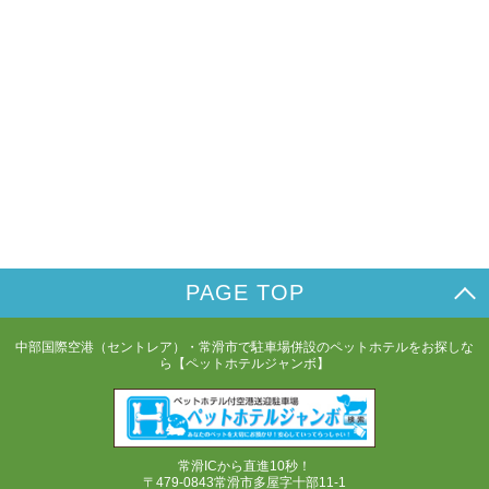
PAGE TOP
中部国際空港（セントレア）・常滑市で駐車場併設のペットホテルをお探しな
ら【ペットホテルジャンボ】
常滑ICから直進10秒！
〒479-0843常滑市多屋字十部11-1