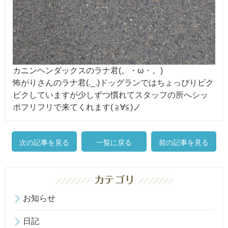
カニンヘンダックスのラナ君(。・ω・。)
怖がりさんのラナ君(._.)ドッグランではちょっぴりビク
ビクしていますが少しずつ慣れてスタッフの所へシッ
ポフリフリで来てくれます( ≧∀≦)ノ
次の記事を見る
一覧に戻る
前の記事を見る
お知らせ
日記