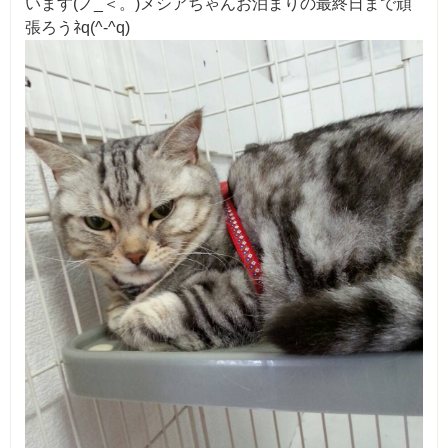
います(ノ_＜。)メシアちゃんお泊まりの最終日まで頑
張ろうﾈq(^-^q)