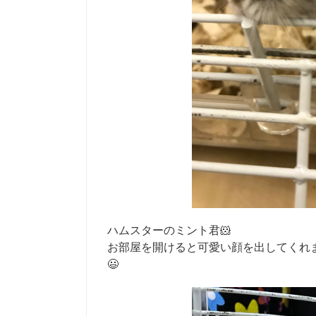
ハムスターのミント君🐹
お部屋を開けると可愛い顔を出してくれま
😃