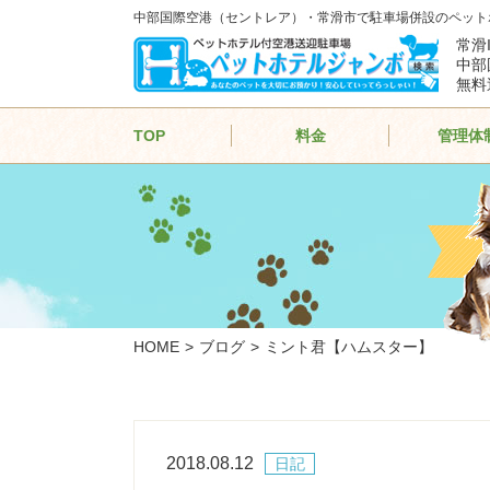
中部国際空港（セントレア）・常滑市で駐車場併設のペット
常滑
中部
無料
TOP
料金
管理体
HOME
ブログ
ミント君【ハムスター】
2018.08.12
日記