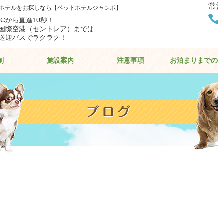
常
ホテルをお探しなら【ペットホテルジャンボ】
ICから直進10秒！
国際空港（セントレア）までは
送迎バスでラクラク！
制
施設案内
注意事項
お泊まりまでの