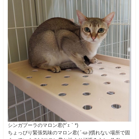
シンガプーラのマロン君(*´ｪ｀*)
ちょっぴり緊張気味のマロン君( ´-ω-)慣れない場所で固