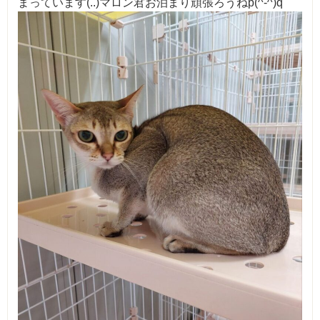
まっています(..)マロン君お泊まり頑張ろうねp(^-^)q