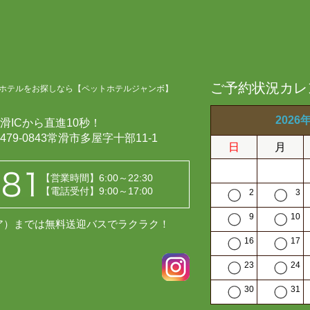
ご予約状況カレ
ホテルをお探しなら【ペットホテルジャンボ】
2026
滑ICから直進10秒！
479-0843常滑市多屋字十部11-1
日
月
【営業時間】6:00～22:30
【電話受付】9:00～17:00
2
3
9
10
レア）までは無料送迎バスでラクラク！
16
17
23
24
30
31