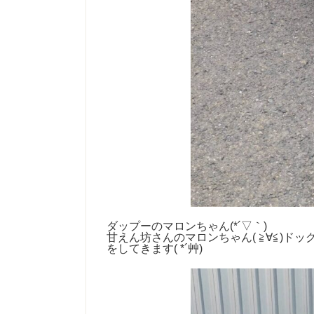
ダップーのマロンちゃん(*´▽｀)
甘えん坊さんのマロンちゃん( ≧∀≦)
をしてきます( *´艸)