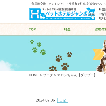
中部国際空港（セントレア）・常滑市で駐車場併設のペット
常滑
中部
無料
TOP
料金
管理体
HOME
ブログ
マロンちゃん【ダップー】
2024.07.06
日記