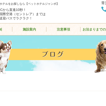
常
ホテルをお探しなら【ペットホテルジャンボ】
ICから直進10秒！
国際空港（セントレア）までは
送迎バスでラクラク！
制
施設案内
注意事項
お泊まりまでの