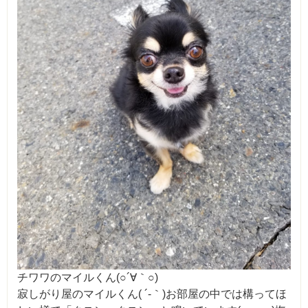
チワワのマイルくん(○´∀｀○)
寂しがり屋のマイルくん( ´-｀)お部屋の中では構ってほ