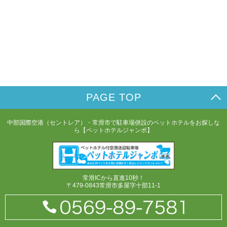
PAGE TOP
中部国際空港（セントレア）・常滑市で駐車場併設のペットホテルをお探しな
ら【ペットホテルジャンボ】
常滑ICから直進10秒！
〒479-0843常滑市多屋字十部11-1