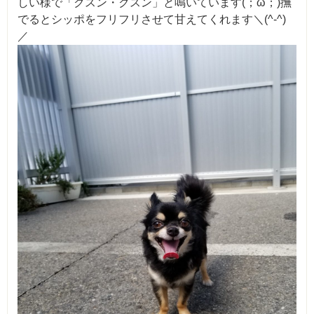
しい様で「クスン・クスン」と鳴いています(；ω；)撫
でるとシッポをフリフリさせて甘えてくれます＼(^-^)
／