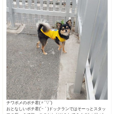
チワポメのポチ君(〃´▽`)
おとなしいポチ君(´ｰ｀)ドックランではそーっとスタッ