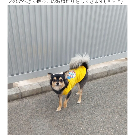
フの所へきて抱っこのおねだりをしてきます( 〃▽〃)