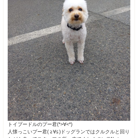
トイプードルのプー君(*>∀<*)
人懐っこいプー君( ≧∀≦)ドッグランではクルクルと回り