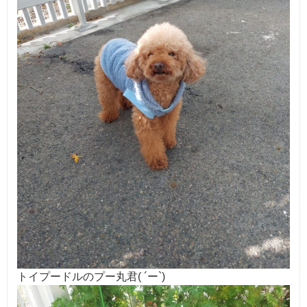
トイプードルのプー丸君( ´ー`)