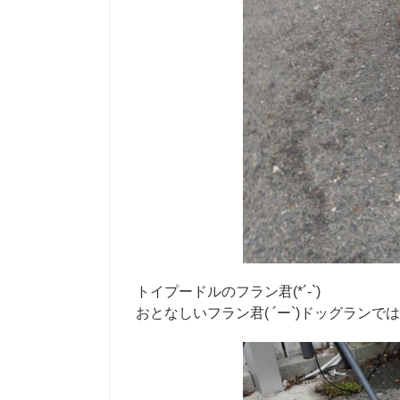
トイプードルのフラン君(*´-`)
おとなしいフラン君( ´ー`)ドッグランでは