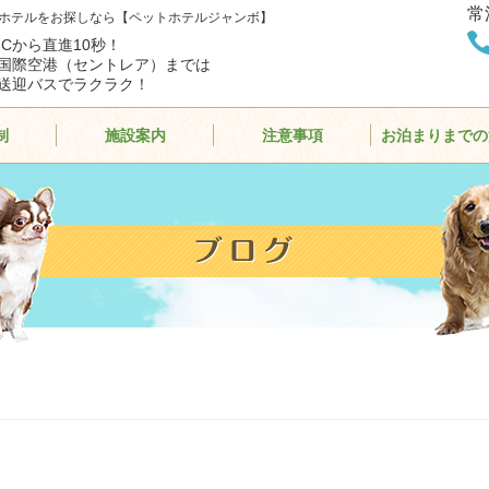
常
ホテルをお探しなら【ペットホテルジャンボ】
ICから直進10秒！
国際空港（セントレア）までは
送迎バスでラクラク！
制
施設案内
注意事項
お泊まりまでの