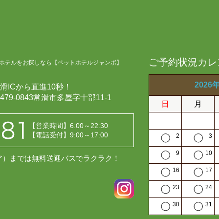
ご予約状況カレ
ホテルをお探しなら【ペットホテルジャンボ】
2026
滑ICから直進10秒！
479-0843常滑市多屋字十部11-1
日
月
【営業時間】6:00～22:30
【電話受付】9:00～17:00
2
3
9
10
レア）までは無料送迎バスでラクラク！
16
17
23
24
30
31