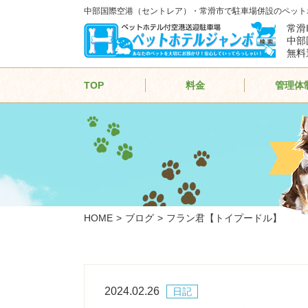
中部国際空港（セントレア）・常滑市で駐車場併設のペット
常滑
中部
無料
TOP
料金
管理体
HOME
ブログ
フラン君【トイプードル】
2024.02.26
日記