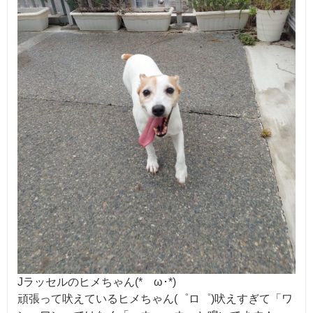
Jラッセルのヒメちゃん(*ゝω･*)
頑張って吠えているヒメちゃん(゜ロ゜)吠えすぎて「ワ