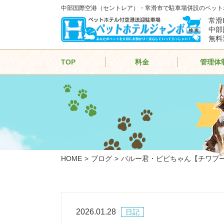
中部国際空港（セントレア）・常滑市で駐車場併設のペット
常滑
中部
無料
TOP
料金
管理体
HOME
ブログ
バルー君・ビビちゃん【チワプ
2026.01.28
日記