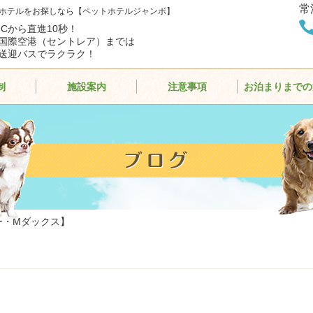
常
ホテルをお探しなら【ペットホテルジャンボ】
ICから直進10秒！
国際空港（セントレア）までは
送迎バスでラクラク！
制
施設案内
注意事項
お泊まりまでの
ー・Mダックス】