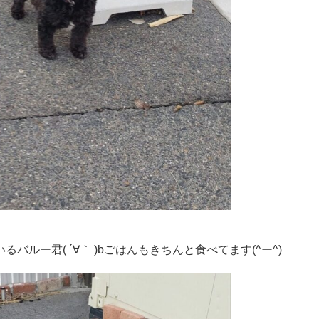
ルー君( ´∀｀ )bごはんもきちんと食べてます(^ー^)