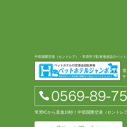
中部国際空港（セントレア）・常滑市で駐車場併設のペット
常
〒
常滑ICから直進10秒！中部国際空港（セント