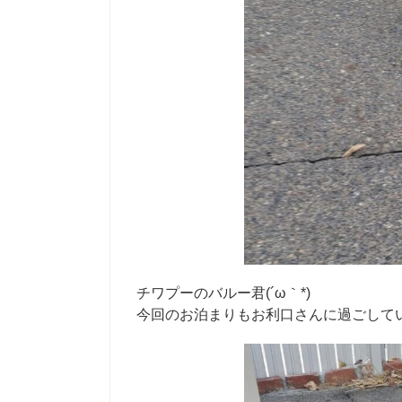
チワプーのバルー君(´ω｀*)
今回のお泊まりもお利口さんに過ごしているバ