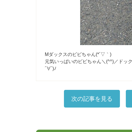
Mダックスのビビちゃん(*´▽｀)
元気いっぱいのビビちゃん＼(^^)／ドッ
´∀`)ﾉ
次の記事を見る