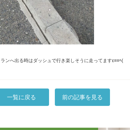
クランへ出る時はダッシュで行き楽しそうに走ってますε≡≡ﾍ(
一覧に戻る
前の記事を見る